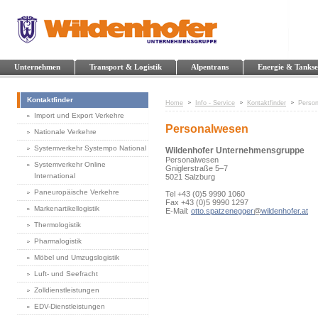
Unternehmen
Transport & Logistik
Alpentrans
Energie & Tankse
Kontaktfinder
Home
Info - Service
Kontaktfinder
Perso
Import und Export Verkehre
Personalwesen
Nationale Verkehre
Systemverkehr Systempo National
Wildenhofer Unternehmensgruppe
Personalwesen
Systemverkehr Online
Gniglerstraße 5–7
International
5021 Salzburg
Paneuropäische Verkehre
Tel +43 (0)5 9990 1060
Fax +43 (0)5 9990 1297
Markenartikellogistik
E-Mail:
otto.spatzenegger
@
wildenhofer.at
Thermologistik
Pharmalogistik
Möbel und Umzugslogistik
Luft- und Seefracht
Zolldienstleistungen
EDV-Dienstleistungen