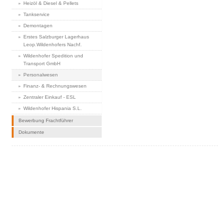
Heizöl & Diesel & Pellets
Tankservice
Demontagen
Erstes Salzburger Lagerhaus
Leop.Wildenhofers Nachf.
Wildenhofer Spedition und
Transport GmbH
Personalwesen
Finanz- & Rechnungswesen
Zentraler Einkauf - ESL
Wildenhofer Hispania S.L.
Bewerbung Frachtführer
Dokumente