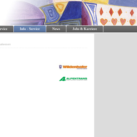
rvice
Info - Service
News
Jobs & Karriere
nalwesen